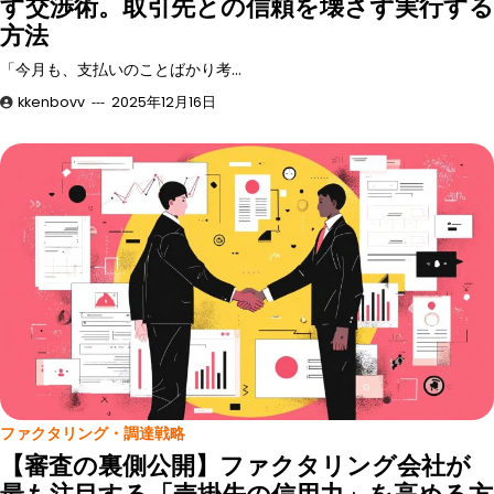
す交渉術。取引先との信頼を壊さず実行する
方法
「今月も、支払いのことばかり考…
kkenbovv
2025年12月16日
ファクタリング・調達戦略
【審査の裏側公開】ファクタリング会社が
最も注目する「売掛先の信用力」を高める方