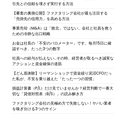
引先との信頼を壊さず実行する方法
【審査の裏側公開】ファクタリング会社が最も注目する
「売掛先の信用力」を高める方法
事業売却（M&A）は「敗北」ではない。会社と社員を救う
ための冷静な出口戦略
お金は社長の「不安のバロメーター」です。毎月15日に確
認すべき、たった3つの数字
社員への給与が払えない…その時、経営者が取るべき誠実な
アクションと資金確保の道筋
【どん底体験】リーマンショックで資金繰り泥沼CFOだっ
た私が、不安を乗り越えた「たった一つの習慣」
損益計算書（P/L）だけ見ていませんか？経営判断で一番大
切な「貸借対照表（B/S）」の読み解き方
ファクタリング会社の見極め方で失敗しない！ヤバい業者
を嗅ぎ分ける3つのサイン