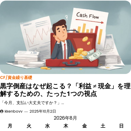
CF/資金繰り基礎
黒字倒産はなぜ起こる？「利益 ≠ 現金」を理
解するための、たった1つの視点
「今月、支払い大丈夫ですか？」…
kkenbovv
2025年10月2日
2026年8月
月
火
水
木
金
土
日