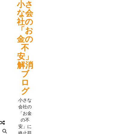
小さ
Skip
to
な会
content
社の
「お
金の
不
安」
解消
ブ
ロ
グ
小さな
会社の
「お金
の不
安」に
終止符