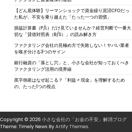
【どん底体験】リーマンショックで資金繰り泥沼CFOだっ
た私が、不安を乗り越えた「たった一つの習慣」
損益計算書（P/L）だけ見ていませんか？経営判断で一番大
切な「貸借対照表（B/S）」の読み解き方
ファクタリング会社の見極め方で失敗しない！ヤバい業者
を嗅ぎ分ける3つのサイン
銀行融資の「落とし穴」と、小さな会社が知っておくべき
ファクタリング活用の境界線
黒字倒産はなぜ起こる？「利益 ≠ 現金」を理解するため
の、たった1つの視点
Copyright © 2026
小さな会社の「お金の不安」解消ブログ
Theme: Timely News By
Artify Themes
.