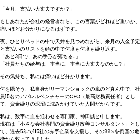
「今月、支払い大丈夫ですか？」
もしあなたが会社の経営者なら、この言葉がどれほど重いか、
痛いほどお分かりになるはずです。
夜、ひとりベッドの中で天井を見つめながら、来月の入金予定
と支払いのリストを頭の中で何度も何度も繰り返す。
「あと3日で、あの手形が落ちる…」
「社員たちの給与は、本当に、本当に大丈夫なのか…？」
その気持ち、私には痛いほど分かります。
何を隠そう、私自身が
リーマンショック
の嵐のど真ん中で、社
員15名のアパレルベンチャーのCFO（最高財務責任者）とし
て、資金繰りの泥沼に沈みかけていた人間だからです。
私は、数字に血を通わせる専門家、神田誠と申します。
現在は「小さな会社専門の資金繰り改善コンサルタント」とし
て、過去5年で115社の赤字企業を支援し、その88%を倒産の危
機から救ってきました。