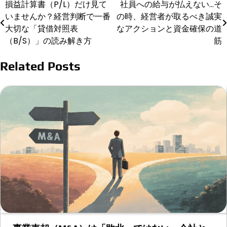
損益計算書（P/L）だけ見て
社員への給与が払えない…そ
投
いませんか？経営判断で一番
の時、経営者が取るべき誠実
稿
大切な「貸借対照表
なアクションと資金確保の道
（B/S）」の読み解き方
筋
ナ
ビ
Related Posts
ゲ
ー
シ
ョ
ン