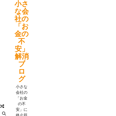
小さ
Skip
to
な会
content
社の
「お
金の
不
安」
解消
ブ
ロ
グ
小さな
会社の
「お金
の不
安」に
終止符