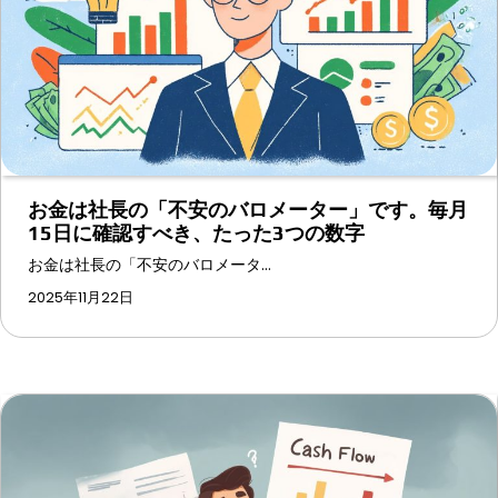
シ
ョ
ン
お金は社長の「不安のバロメーター」です。毎月
15日に確認すべき、たった3つの数字
お金は社長の「不安のバロメータ…
2025年11月22日