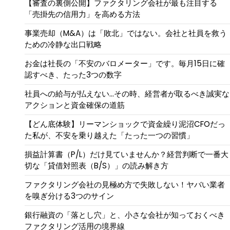
【審査の裏側公開】ファクタリング会社が最も注目する
「売掛先の信用力」を高める方法
事業売却（M&A）は「敗北」ではない。会社と社員を救う
ための冷静な出口戦略
お金は社長の「不安のバロメーター」です。毎月15日に確
認すべき、たった3つの数字
社員への給与が払えない…その時、経営者が取るべき誠実な
アクションと資金確保の道筋
【どん底体験】リーマンショックで資金繰り泥沼CFOだっ
た私が、不安を乗り越えた「たった一つの習慣」
損益計算書（P/L）だけ見ていませんか？経営判断で一番大
切な「貸借対照表（B/S）」の読み解き方
ファクタリング会社の見極め方で失敗しない！ヤバい業者
を嗅ぎ分ける3つのサイン
銀行融資の「落とし穴」と、小さな会社が知っておくべき
ファクタリング活用の境界線