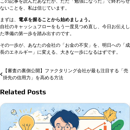
この記事を読んだあなたが、ただ「勉強になった」で終わらせ
ないことを、私は信じています。
まずは、
電卓を握ることから始めましょう。
自社のキャッシュフローをもう一度見つめ直し、今日お伝えし
た準備の第一歩を踏み出すのです。
その一歩が、あなたの会社の「お金の不安」を、明日への「成
長のエネルギー」に変える、大きな一歩になるはずです。
【審査の裏側公開】ファクタリング会社が最も注目する「売
投
掛先の信用力」を高める方法
稿
Related Posts
ナ
ビ
ゲ
ー