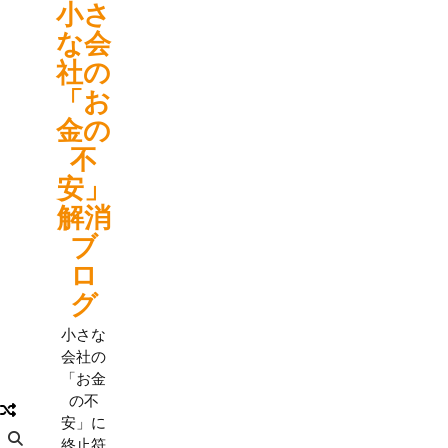
小さ
Skip
to
な会
content
社の
「お
金の
不
安」
解消
ブ
ロ
グ
小さな
会社の
「お金
の不
安」に
終止符