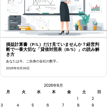
損益計算書（P/L）だけ見ていませんか？経営判
断で一番大切な「貸借対照表（B/S）」の読み解
き方
あなたは今、ご自身の会社の数字…
2025年10月30日
2026年8月
月
火
水
木
金
土
日
1
2
3
4
5
6
7
8
9