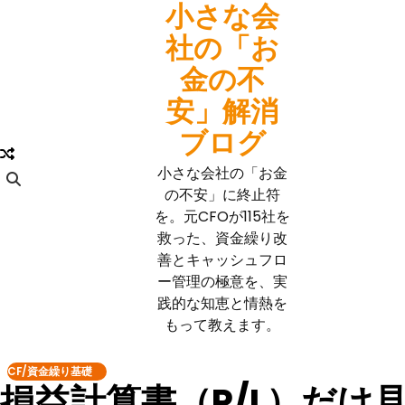
小さな会
Skip
to
社の「お
content
金の不
安」解消
ブログ
小さな会社の「お金
の不安」に終止符
を。元CFOが115社を
救った、資金繰り改
善とキャッシュフロ
ー管理の極意を、実
践的な知恵と情熱を
もって教えます。
CF/資金繰り基礎
損益計算書（P/L）だけ