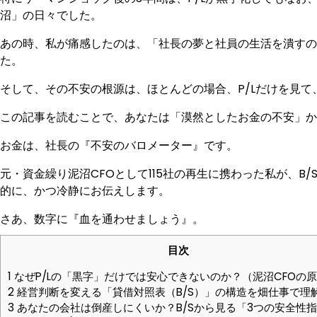
沼」の日々でした。
あの時、私が痛感したのは、「社長の夢と社員の生活を潰すの
た。
そして、その不安の根源は、ほとんどの場合、P/Lだけを見て
この記事を読むことで、あなたは「漠然としたお金の不安」か
お金は、社長の『不安のバロメーター』です。
元・資金繰り泥沼CFOとして115社の再生に携わった私が、
的に、かつ冷静にお伝えします。
さあ、数字に『血を通わせましょう』。
目次
1
なぜP/Lの「黒字」だけでは安心できないのか？（泥沼CFOの
2
経営判断を変える「貸借対照表（B/S）」の構造を畑仕事で理
3
あなたの会社は倒産しにくいか？B/Sから見る「3つの安全性