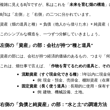
複雑に見えるB/Sですが、私はこれを「
未来を育む畑の構造
」
B/Sは「左側」と「右側」の二つに分かれています。
資産（畑の道具と種）= 負債（他人から借りた水）+ 純資産
このシンプルな構造を、一つずつ分解していきましょう。
左側の「資産」の部：会社が持つ”種と道具”
資産の部には、会社が持つ経済的価値のあるもの、つまり「何
これは、畑仕事で言えば、「
作物を育てるための道具と、その
流動資産（すぐ現金化できる種）
: 1年以内に現
例: 現金・預金、売掛金、棚卸資産（在
固定資産（長く使う道具）
: 長期的に使用・保有
例: 建物、機械設備、土地。
右側の「負債と純資産」の部：”水と土”の調達方法