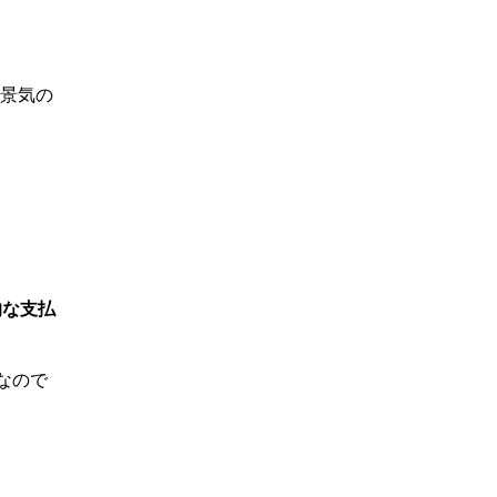
景気の
的な支払
なので