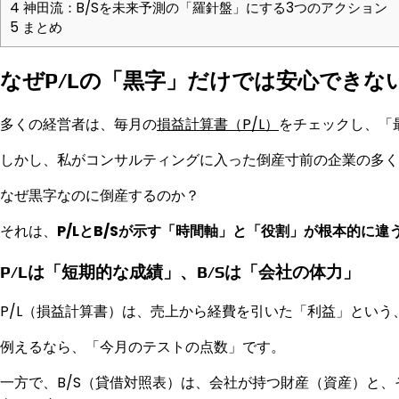
4
神田流：B/Sを未来予測の「羅針盤」にする3つのアクション
5
まとめ
なぜP/Lの「黒字」だけでは安心できな
多くの経営者は、毎月の
損益計算書（P/L）
をチェックし、「
しかし、私がコンサルティングに入った倒産寸前の企業の多くは
なぜ黒字なのに倒産するのか？
それは、
P/LとB/Sが示す「時間軸」と「役割」が根本的に違
P/Lは「短期的な成績」、B/Sは「会社の体力」
P/L（損益計算書）は、売上から経費を引いた「利益」という
例えるなら、「今月のテストの点数」です。
一方で、B/S（貸借対照表）は、会社が持つ財産（資産）と