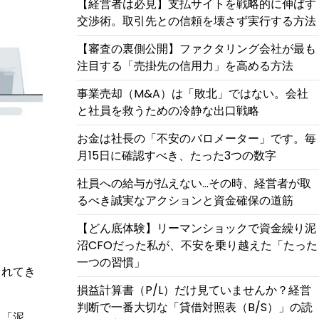
【経営者は必見】支払サイトを戦略的に伸ばす
交渉術。取引先との信頼を壊さず実行する方法
【審査の裏側公開】ファクタリング会社が最も
注目する「売掛先の信用力」を高める方法
事業売却（M&A）は「敗北」ではない。会社
と社員を救うための冷静な出口戦略
お金は社長の「不安のバロメーター」です。毎
月15日に確認すべき、たった3つの数字
社員への給与が払えない…その時、経営者が取
るべき誠実なアクションと資金確保の道筋
【どん底体験】リーマンショックで資金繰り泥
沼CFOだった私が、不安を乗り越えた「たった
一つの習慣」
られてき
損益計算書（P/L）だけ見ていませんか？経営
判断で一番大切な「貸借対照表（B/S）」の読
る「泥