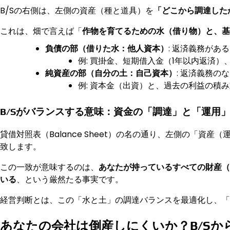
B/Sの右側は、左側の資産（種と道具）を
「どこから調達した
これは、畑で言えば「
作物を育てるための水（借り物）と、基
負債の部（借りた水：他人資本）
: 返済義務があ
例: 買掛金、短期借入金（1年以内返済）
純資産の部（自分の土：自己資本）
: 返済義務の
例: 資本金（出資）と、過去の利益の積
B/Sがバランスする意味：資金の「調達」と「運用
貸借対照表（Balance Sheet）の名の通り、左側の「
致します。
この一致が意味するのは、
あなたが持っているすべての財産（
いる
、という厳然たる事実です。
経営判断とは、この「水と土」の調達バランスを最適化し、「
あなたの会社は倒産しにくいか？B/Sか