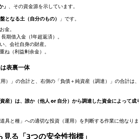
か」
、その資金源を示しています。
盤となる土（自分のもの）
」です。
るお金。
、長期借入金（1年超返済）。
ない、会社自身の財産。
み重ね（利益剰余金）。
」は表裏一体
資産（運用）」の合計と、右側の「負債＋純資産（調達）」の合計は
資産）は、誰か（他人 or 自分）から調達した資金によって成
道具と種」への適切な投資（運用）を判断する作業に他なりま
ら見る「3つの安全性指標」